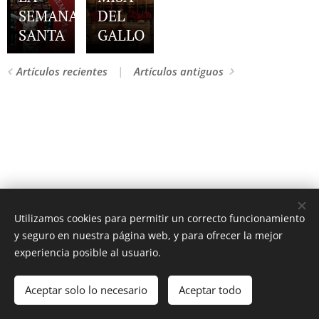
SEMANA
DEL
SANTA
GALLO
Artículos recientes
Artículos antiguos
Utilizamos cookies para permitir un correcto funcionamiento
y seguro en nuestra página web, y para ofrecer la mejor
experiencia posible al usuario.
Latín y Roma © Todos los derechos reservados 2025
Aceptar solo lo necesario
Aceptar todo
Aviso legal y condiciones de uso
Cookies