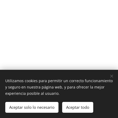
Utilizamos cookies para permitir un correcto funcionamiento
y seguro en nuestra página web, y para ofrecer la mejor
experiencia posible al usuario.
Latín y Roma © Todos los derechos reservados 2025
Aceptar solo lo necesario
Aceptar todo
Aviso legal y condiciones de uso
Cookies