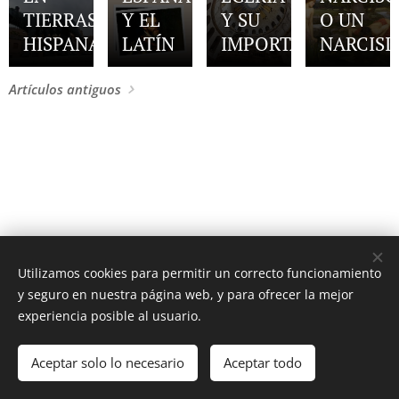
TIERRAS
Y EL
Y SU
O UN
HISPANAS
LATÍN
IMPORTANCIA
NARCISI
Artículos antiguos
Utilizamos cookies para permitir un correcto funcionamiento
y seguro en nuestra página web, y para ofrecer la mejor
experiencia posible al usuario.
Latín y Roma © Todos los derechos reservados 2025
Aceptar solo lo necesario
Aceptar todo
Aviso legal y condiciones de uso
Cookies