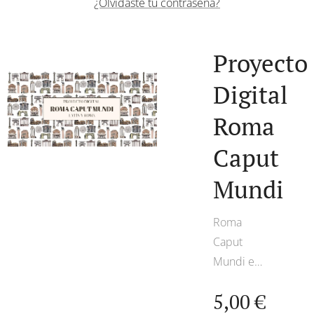
¿Olvidaste tu contraseña?
Proyecto
Digital
Roma
Caput
Mundi
Roma
Caput
Mundi es
un
5,00
€
proyecto