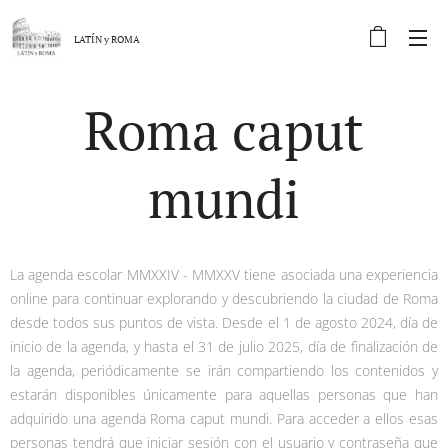
LATÍN y
ROMA
Roma caput
mundi
La agenda escolar MMXXIV - MMXXV tiene asociada una experiencia
online para continuar explorando y descubriendo la ciudad de Roma
desde todos sus puntos de vista. Desde el 1 de agosto 2024, día de
inicio de la agenda, y hasta el 31 de julio 2025, día de finalización de
la agenda, periódicamente se irán compartiendo los contenidos y
estarán disponibles únicamente para aquellas personas que han
adquirido una agenda Roma caput mundi. Para acceder a ellos esas
personas tendrá que iniciar sesión con el usuario y contraseña que