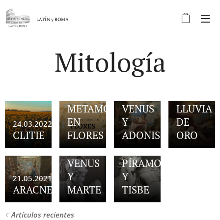
LATÍN y
ROMA
Mitología
10.06.2021
DÁNAE
RECIBIE
LA
23.03.2022
13.01.2022
METAMORFOSIS
VENUS
LLUVIA
EN
Y
DE
24.03.2022
CLITIE
FLORES
ADONIS
ORO
02.02.2021
18.11.2020
VENUS
PÍRAMO
Y
Y
21.05.2021
ARACNE
MARTE
TISBE
Artículos recientes