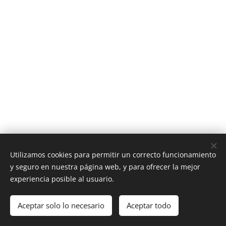
Utilizamos cookies para permitir un correcto funcionamiento
y seguro en nuestra página web, y para ofrecer la mejor
experiencia posible al usuario.
Latín y Roma © Todos los derechos reservados 2025
Aceptar solo lo necesario
Aceptar todo
Aviso legal y condiciones de uso
Cookies