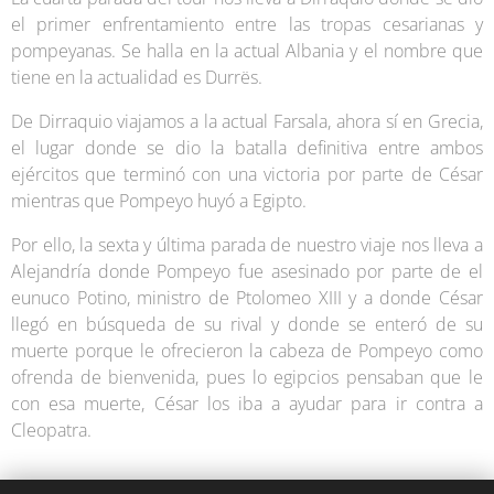
el primer enfrentamiento entre las tropas cesarianas y
pompeyanas. Se halla en la actual Albania y el nombre que
tiene en la actualidad es Durrës.
De Dirraquio viajamos a la actual Farsala, ahora sí en Grecia,
el lugar donde se dio la batalla definitiva entre ambos
ejércitos que terminó con una victoria por parte de César
mientras que Pompeyo huyó a Egipto.
Por ello, la sexta y última parada de nuestro viaje nos lleva a
Alejandría donde Pompeyo fue asesinado por parte de el
eunuco Potino, ministro de Ptolomeo XIII y a donde César
llegó en búsqueda de su rival y donde se enteró de su
muerte porque le ofrecieron la cabeza de Pompeyo como
ofrenda de bienvenida, pues lo egipcios pensaban que le
con esa muerte, César los iba a ayudar para ir contra a
Cleopatra.