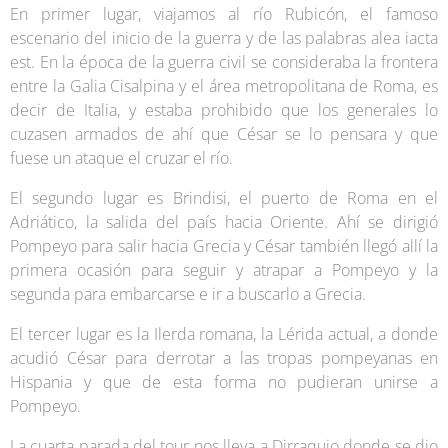
En primer lugar, viajamos al río Rubicón, el famoso
escenario del inicio de la guerra y de las palabras alea iacta
est. En la época de la guerra civil se consideraba la frontera
entre la Galia Cisalpina y el área metropolitana de Roma, es
decir de Italia, y estaba prohibido que los generales lo
cuzasen armados de ahí que César se lo pensara y que
fuese un ataque el cruzar el río.
El segundo lugar es Brindisi, el puerto de Roma en el
Adriático, la salida del país hacia Oriente. Ahí se dirigió
Pompeyo para salir hacia Grecia y César también llegó allí la
primera ocasión para seguir y atrapar a Pompeyo y la
segunda para embarcarse e ir a buscarlo a Grecia.
El tercer lugar es la Ilerda romana, la Lérida actual, a donde
acudió César para derrotar a las tropas pompeyanas en
Hispania y que de esta forma no pudieran unirse a
Pompeyo.
La cuarta parada del tour nos lleva a Dirraquio donde se dio