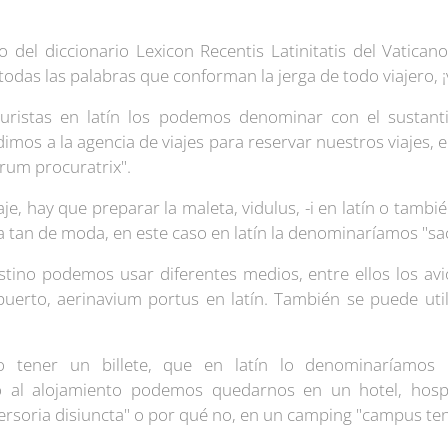
o del diccionario Lexicon Recentis Latinitatis del Vatic
todas las palabras que conforman la jerga de todo viajero,
turistas en latín los podemos denominar con el sustanti
imos a la agencia de viajes para reservar nuestros viajes, 
rum procuratrix".
je, hay que preparar la maleta, vidulus, -i en latín o tam
 tan de moda, en este caso en latín la denominaríamos "sa
stino podemos usar diferentes medios, entre ellos los avio
erto, aerinavium portus en latín. También se puede utili
.
rio tener un billete, que en latín lo denominaríam
o al alojamiento podemos quedarnos en un hotel, hospit
rsoria disiuncta" o por qué no, en un camping "campus tent