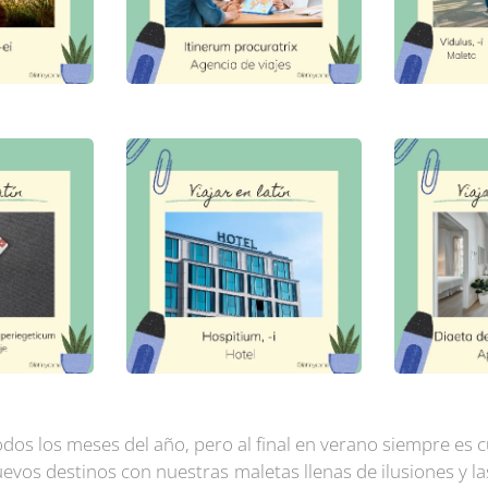
odos los meses del año, pero al final en verano siempre e
uevos destinos con nuestras maletas llenas de ilusiones y l