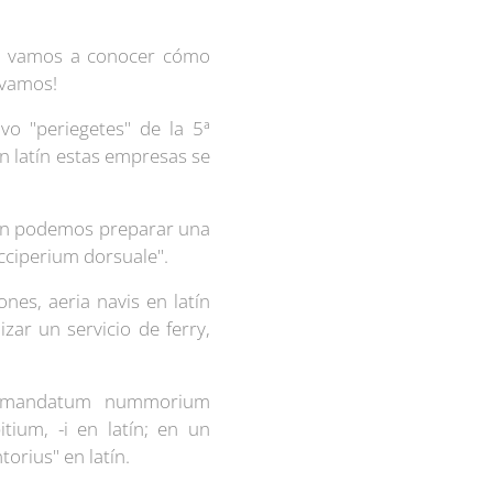
ano vamos a conocer cómo
 ¡vamos!
vo "periegetes" de la 5ª
en latín estas empresas se
bién podemos preparar una
cciperium dorsuale".
nes, aeria navis en latín
zar un servicio de ferry,
os mandatum nummorium
ium, -i en latín; en un
orius" en latín.