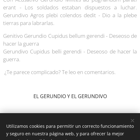
erant - Los soldados estaban dispuestos a luchar.
Gerundivo Agros plebi colendos dedit - Dio a la plebe
tierras para labrarlas.
Genitivo Gerundio Cupidus bellum gerendi - Deseoso de
hacer la guerra
Gerundivo Cupidus belli gerendi - Deseoso de hacer la
guerra.
¿Te parece complicado? Te leo en comentarios.
EL GERUNDIO Y EL GERUNDIVO
Utilizamos cookies para permitir un correcto funcionamiento
y seguro en nuestra página web, y para ofrecer la mejor