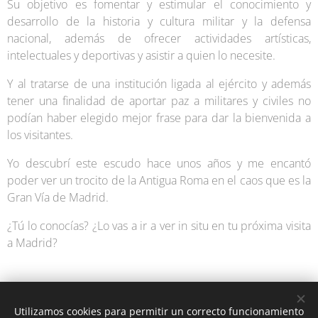
Su objetivo es fomentar y estimular el conocimiento y
desarrollo de la historia y cultura militar y la defensa
nacional, además de ofrecer actividades artísticas,
intelectuales y deportivas y asistir a quien lo necesite.
Y al tratarse de una institución ligada al ejército y además
tener una finalidad de aportar paz a militares y civiles no
podían haber elegido mejor frase para dar la bienvenida a
los visitantes.
Yo descubrí este escudo hace unos años y me encantó
poder ver un trocito de la Antigua Roma en el caos que es la
Gran Vía de Madrid.
¿Tú lo conocías? ¿Lo vas a ir a ver in situ en tu próxima visita
a Madrid?
Utilizamos cookies para permitir un correcto funcionamiento