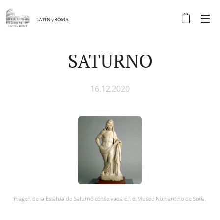
LATÍN y
ROMA
SATURNO
16.12.2020
Imagen de la Estatua de Saturno conservada en el Museo Numantino de Soria.