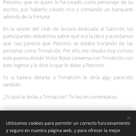
Petronio, que es quien lo ha creado como personaje de su
escrito, por haberlo creado rico y comiendo un banquete
además de la Fortuna.
En la sesión del club de lectura dedicada al Satiricón los
participantes debatimos sobre qué era la obra y acordamos
que nos parecía que Petronio se estaba burlando de las
personas como Trimalción. Por ello, me resulta muy curioso
este poema donde Víctor Botas conversa con Trimalción con
este ingenio y le dice lo que le debe a Petronio.
Yo si tuviera delante a Trimalción le diría algo parecido
también.
¿Tú qué le dirías a Trimalción? Te leo en comentarios.
Utilizamos cookies para permitir un correcto funcionamiento
y seguro en nuestra página web, y para ofrecer la mejor