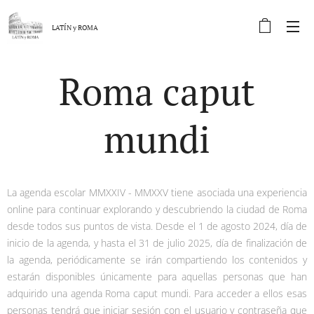
LATÍN y
ROMA
Roma caput
mundi
La agenda escolar MMXXIV - MMXXV tiene asociada una experiencia
online para continuar explorando y descubriendo la ciudad de Roma
desde todos sus puntos de vista. Desde el 1 de agosto 2024, día de
inicio de la agenda, y hasta el 31 de julio 2025, día de finalización de
la agenda, periódicamente se irán compartiendo los contenidos y
estarán disponibles únicamente para aquellas personas que han
adquirido una agenda Roma caput mundi. Para acceder a ellos esas
personas tendrá que iniciar sesión con el usuario y contraseña que