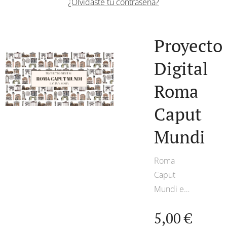
¿Olvidaste tu contraseña?
Proyecto
Digital
Roma
Caput
Mundi
Roma
Caput
Mundi es
un
5,00
€
proyecto