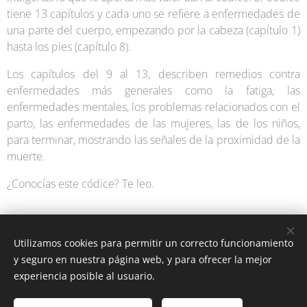
tiene 13 capítulos y cada uno se refiere a enfermedades de
una parte del cuerpo, empezando por la cabeza (capítulo 1)
hasta los pies (capítulo 8).
Los capítulos del 9 al 13, describen remedios contra
enfermedades más generales como la fatiga, las
enfermedades mentales, los problemas relacionados con el
parto, las enfermedades de las mujeres, las de los niños,
para terminar, mostrando las señales de la proximidad de la
muerte.
¿Conocías este códice? Te leo.
Utilizamos cookies para permitir un correcto funcionamiento
y seguro en nuestra página web, y para ofrecer la mejor
experiencia posible al usuario.
Latín y Roma © Todos los derechos reservados 2025