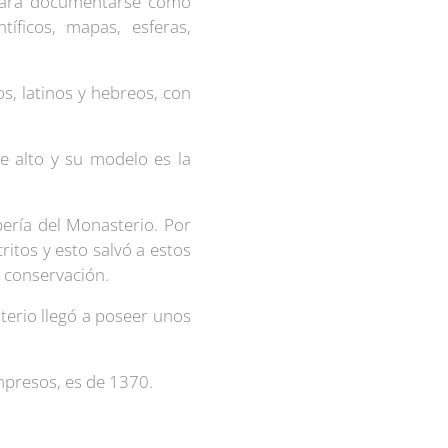
 para documentarse como
íficos, mapas, esferas,
s, latinos y hebreos, con
e alto y su modelo es la
pería del Monasterio. Por
ritos y esto salvó a estos
u conservación.
terio llegó a poseer unos
impresos, es de 1370.