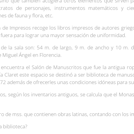
, sino que también acogiera otros elementos que sirven
tratos de personajes, instrumentos matemáticos y cient
es de fauna y flora, etc.
ón de Impresos recoge los libros impresos de autores griego
 fuera para lograr una mayor sensación de uniformidad.
 de la sala son: 54 m. de largo, 9 m. de ancho y 10 m. d
e Miguel Ángel en Florencia.
 encuentra el Salón de Manuscritos que fue la antigua ro
 Claret este espacio se destinó a ser biblioteca de manusc
1872 además de ofrecerles unas condiciones idóneas para s
os, según los inventarios antiguos, se calcula que el Monas
ero de mss. que contienen obras latinas, contando con los 
 biblioteca?