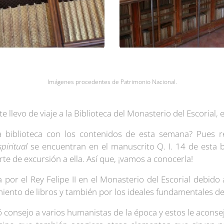
Imágenes procedentes de Patrimonio Nacional.
 llevo de viaje a la Biblioteca del Monasterio del Escorial, 
ta biblioteca con los contenidos de esta semana? Pues 
spiritual
se encuentran en el manuscrito Q. I. 14 de esta b
te de excursión a ella. Así que, ¡vamos a conocerla!
a por el Rey Felipe II en el Monasterio del Escorial debido
iento de libros y también por los ideales fundamentales 
ió consejo a varios humanistas de la época y estos le aconse