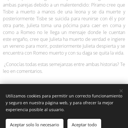
ambas parejas debido a un malentendido: Píramo cree que
Tisbe a muerto a manos de una leona y se da muerte y
posteriormente Tisbe se suicida para reunirse con él y por
otra parte, Julieta toma una pócima para caer en coma y
como a Romeo no le llega un mensaje donde le cuentan
este engaño, cree que Julieta ha muerto de verdad e ingiere
un veneno para morir, posteriormente Julieta despierta y se
encuentra con Romeo muerto y con su daga se quita la vida.
¿Conocías todas estas semejanzas entre ambas historias? Te
leo en comentarios.
Utilizamos cookies para permitir un correcto funcionamiento
y seguro en nuestra página web, y para ofrecer la mejor
experiencia posible al usuario.
Latín y Roma © Todos los derechos reservados 2025
Aceptar solo lo necesario
Aceptar todo
Aviso legal y condiciones de uso
Cookies