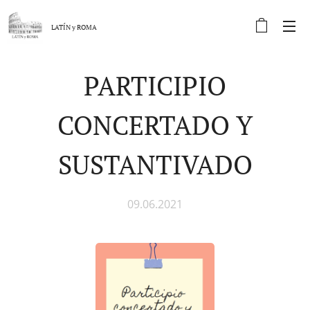
LATÍN y
ROMA
PARTICIPIO
CONCERTADO Y
SUSTANTIVADO
09.06.2021