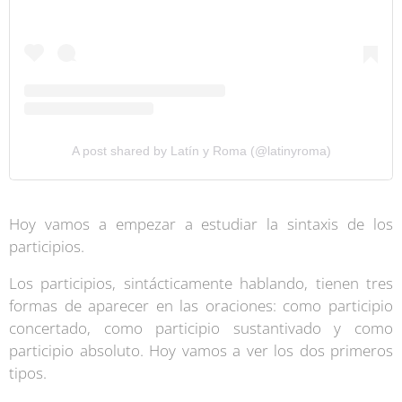
A post shared by Latín y Roma (@latinyroma)
Hoy vamos a empezar a estudiar la sintaxis de los
participios.
Los participios, sintácticamente hablando, tienen tres
formas de aparecer en las oraciones: como participio
concertado, como participio sustantivado y como
participio absoluto. Hoy vamos a ver los dos primeros
tipos.