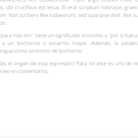
s, ubi crucifixus est Iesus. Et erat scriptum hebraice, graec
rum: Noli scribere Rex Iudaeorum, sed quia ipse dixit: Rex
psi.
"para más inri" tiene un significado sinónimo a "por si fue
 a un bochorno o escarnio mayor. Además, la palabra
lengua como sinónimo de bochorno.
s el origen de esta expresión? Para mí este es uno de mi
Te leo en comentarios.