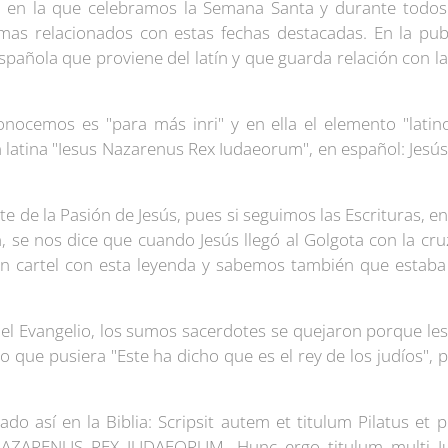
n la que celebramos la Semana Santa y durante todos
emas relacionados con estas fechas destacadas. En la pu
pañola que proviene del latín y que guarda relación con 
ocemos es "para más inri" y en ella el elemento "latino" 
 latina "Iesus Nazarenus Rex Iudaeorum", en español: Jesús 
e de la Pasión de Jesús, pues si seguimos las Escrituras, en
, se nos dice que cuando Jesús llegó al Golgota con la cruz
un cartel con esta leyenda y sabemos también que estaba e
el Evangelio, los sumos sacerdotes se quejaron porque les
to que pusiera "Este ha dicho que es el rey de los judíos", p
ado así en la Biblia: Scripsit autem et titulum Pilatus et 
NAZARENUS REX IUDAEORUM. Hunc ergo titulum multi Iu