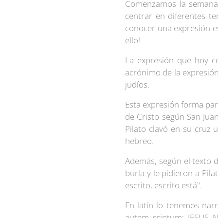
Comenzamos la semana e
centrar en diferentes t
conocer una expresión es
ello!
La expresión que hoy con
acrónimo de la expresión
judíos.
Esta expresión forma part
de Cristo según San Juan
Pilato clavó en su cruz 
hebreo.
Además, según el texto d
burla y le pidieron a Pila
escrito, escrito está".
En latín lo tenemos narr
autem sriptum: IESUS 