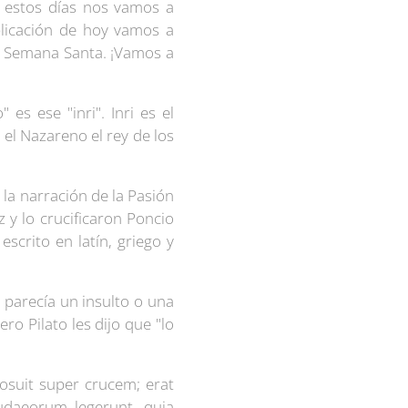
 estos días nos vamos a
blicación de hoy vamos a
la Semana Santa. ¡Vamos a
es ese "inri". Inri es el
el Nazareno el rey de los
 la narración de la Pasión
 y lo crucificaron Poncio
scrito en latín, griego y
 parecía un insulto o una
ero Pilato les dijo que "lo
posuit super crucem; erat
daeorum legerunt, quia