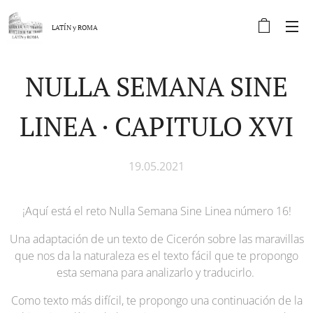
LATÍN y
ROMA
NULLA SEMANA SINE
LINEA · CAPITULO XVI
19.05.2021
¡Aquí está el reto Nulla Semana Sine Linea número 16!
Una adaptación de un texto de Cicerón sobre las maravillas
que nos da la naturaleza es el texto fácil que te propongo
esta semana para analizarlo y traducirlo.
Como texto más difícil, te propongo una continuación de la