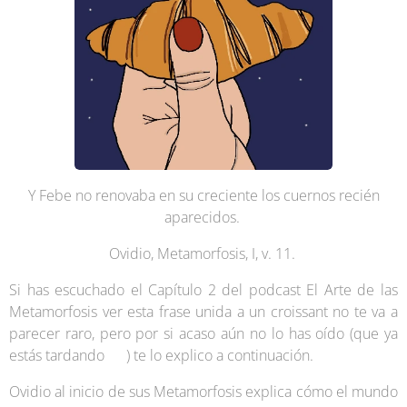
Y Febe no renovaba en su creciente los cuernos recién
aparecidos.
Ovidio, Metamorfosis, I, v. 11.
Si has escuchado el Capítulo 2 del podcast El Arte de las
Metamorfosis ver esta frase unida a un croissant no te va a
parecer raro, pero por si acaso aún no lo has oído (que ya
estás tardando 😏) te lo explico a continuación.
Ovidio al inicio de sus Metamorfosis explica cómo el mundo