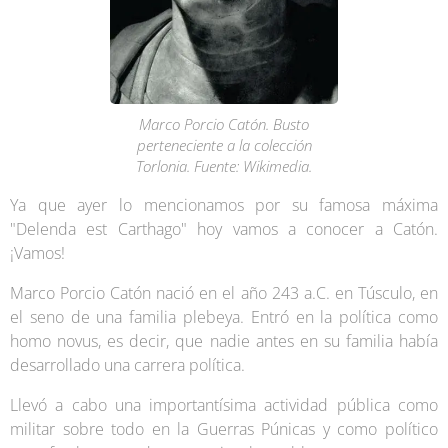
Marco Porcio Catón. Busto
perteneciente a la colección
Torlonia. Fuente: Wikimedia.
Ya que ayer lo mencionamos por su famosa máxima
"Delenda est Carthago" hoy vamos a conocer a Catón.
¡Vamos!
Marco Porcio Catón nació en el año 243 a.C. en Túsculo, en
el seno de una familia plebeya. Entró en la política como
homo novus, es decir, que nadie antes en su familia había
desarrollado una carrera política.
Llevó a cabo una importantísima actividad pública como
militar sobre todo en la Guerras Púnicas y como político