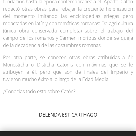
fundación hasta la época contemporánea a él. Aparte, Catón
redactó otras obras para rebajar la creciente helenización
del momento imitando las enciclopedias griegas pero
redactadas en latín y con temáticas romanas: De agri cultura
(única obra conservada completa) sobre el trabajo del
campo de los romanos y Carmen moribus donde se queja
de la decadencia de las costumbres romanas.
Por otra parte, se conocen otras obras atribuidas a él:
Monosticha o Disticha Catonis con máximas que se le
atribuyen a él, pero que son de finales del Imperio y
tuvieron mucho éxito a lo largo de la Edad Media.
¿Conocías todo esto sobre Catón?
DELENDA EST CARTHAGO