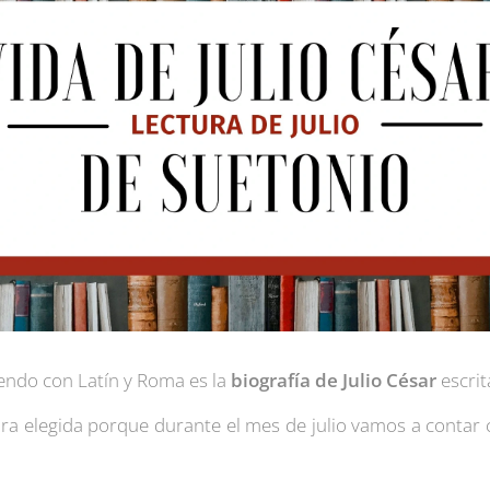
yendo con Latín y Roma es la
biografía de Julio César
escri
tura elegida porque durante el mes de julio vamos a contar 