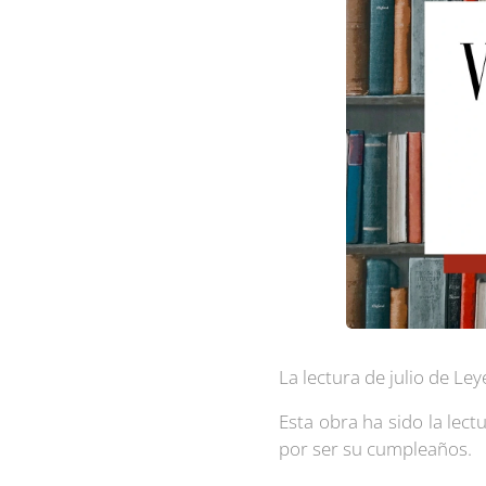
La lectura de julio de Le
Esta obra ha sido la lec
por ser su cumpleaños.