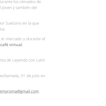
durante los reinados de
l Joven y también del
por Suetonio en la que
oma.
 el mercado y durante el
café virtual.
junta de Leyendo con Latín
deollamada, 31 de julio en
atinyroma@gmail.com
.