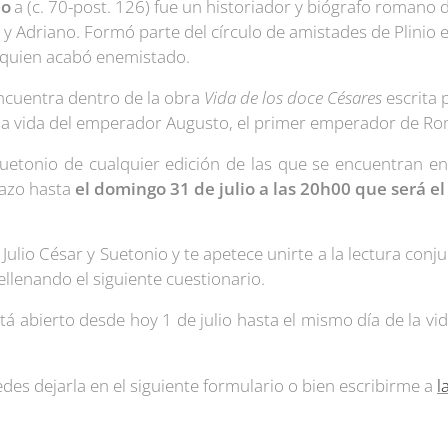
lo
a​ (c. 70-post. 126) fue un historiador y biógrafo romano 
y Adriano. Formó parte del círculo de amistades de Plinio e
quien acabó enemistado.
ncuentra dentro de la obra
Vida de los doce Césares
escrita 
ar la vida del emperador Augusto, el primer emperador de R
Suetonio de cualquier edición de las que se encuentran en
lazo hasta
el domingo 31 de julio a las 20h00 que será el 
Julio César y Suetonio y te apetece unirte a la lectura con
llenando el siguiente cuestionario.
stá abierto desde hoy 1 de julio hasta el mismo día de la vi
des dejarla en el siguiente formulario o bien escribirme a
l