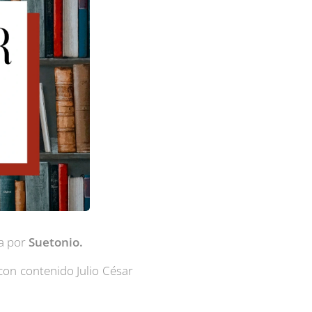
ta por
Suetonio
.
con contenido Julio César