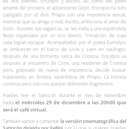
de dos jóvenes, Encolpio y Ascilto, así como del joven
amante del primero, el adolescente Gitón. Encolpio ha sido
castigado por el dios Príapo con una impotencia sexual,
mientras que su amigo y rival, Ascilto, ambiciona el amor de
Gitón. Durante sus vagancias, se les invita a una espléndida
fiesta organizada por un rico liberto, Trimalción, de cuya
casa logran escapar. Acompañados por el poeta Eumolpo,
se embarcan en el barco de Licas y caen en naufragio,
después de una tormenta cerca de Crotona. Encolpio va
después al encuentro de Circe, una residente de Crotona
pero, golpeado de nuevo de impotencia, decide buscar
tratamiento en Enotea, sacerdotisa de Príapo. La historia
continúa pero solo nos quedan diferentes fragmentos.
Puedes leer el Satiricón durante el mes de noviembre
el miércoles 29 de diciembre a las 20h00 que
hasta
será el café virtual.
También vamos a comentar
la versión cinematográfica del
Satiricón dirigida por Fellini
, por lo que, si quieres, puedes