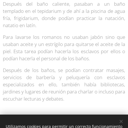
Después del baño caliente, pasaban a un baño
templado en el tepidarium y de ahí a la piscina de agua
fría, frigidarium, donde podían practicar la natación,
natatio en latín.
Para lavarse los romanos no usaban jabón sino que
usaban aceite y un estrígilo para quitarse el aceite de la
piel. Esta tarea podían hacerla los esclavos por ellos o
podían hacerla el personal de los baños.
Después de los baños, se podían contratar masajes,
servicios de barbería y peluquería con esclavos
especializados en ello, también había bibliotecas,
jardines y lugares de reunión para charlar o incluso para
escuchar lecturas y debates.
Utilizamos cookies para permitir un correcto funcionamiento