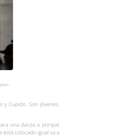
plash.
us y Cupido. Son jóvenes,
para una danza o porque
 está colocado igual va a