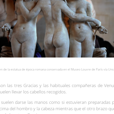
n de la estatua de época romana conservada en el Museo Louvre de París vía Uns
 son las tres Gracias y las habituales compañeras de Ven
elen llevar los cabellos recogidos.
 suelen darse las manos como si estuvieran preparadas 
cima del hombro y la cabeza mientras que el otro brazo que