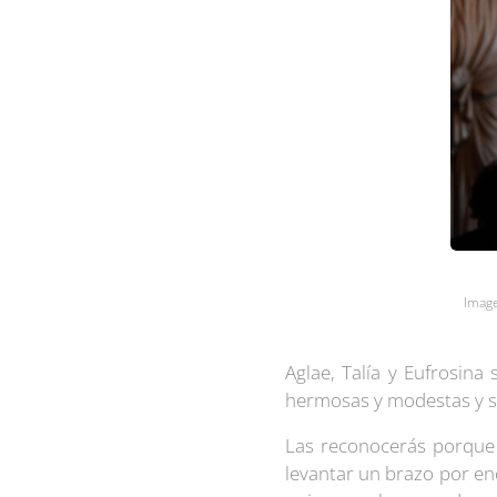
Image
Aglae, Talía y Eufrosina
hermosas y modestas y su
Las reconocerás porque
levantar un brazo por en