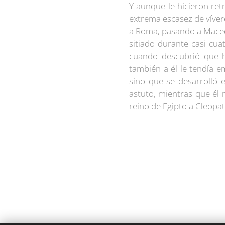
Y aunque le hicieron ret
extrema escasez de vívere
a Roma, pasando a Macedo
sitiado durante casi cua
cuando descubrió que h
también a él le tendía e
sino que se desarrolló 
astuto, mientras que él
reino de Egipto a Cleopa