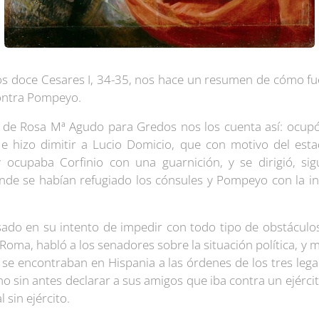
os doce Cesares I, 34-35, nos hace un resumen de cómo fue
 contra Pompeyo.
l de Rosa Mª Agudo para Gredos nos los cuenta así: ocupó 
e hizo dimitir a Lucio Domicio, que con motivo del est
ocupaba Corfinio con una guarnición, y se dirigió, sig
donde se habían refugiado los cónsules y Pompeyo con la i
ado en su intento de impedir con todo tipo de obstáculos 
Roma, habló a los senadores sobre la situación política, y
se encontraban en Hispania a las órdenes de los tres leg
o sin antes declarar a sus amigos que iba contra un ejército
 sin ejército.