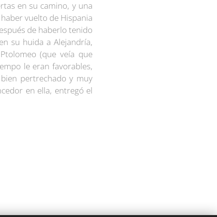
ertas en su camino, y una
s haber vuelto de Hispania
después de haberlo tenido
en su huida a Alejandría,
 Ptolomeo (que veía que
iempo le eran favorables,
y bien pertrechado y muy
edor en ella, entregó el