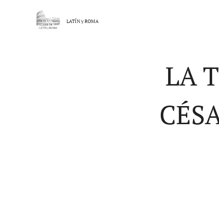
LATÍN y
ROMA
LA 
CÉSA