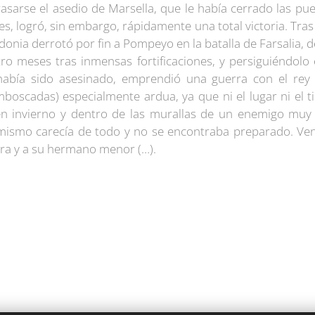
rasarse el asedio de Marsella, que le había cerrado las pu
s, logró, sin embargo, rápidamente una total victoria. Tra
nia derrotó por fin a Pompeyo en la batalla de Farsalia, 
tro meses tras inmensas fortificaciones, y persiguiéndolo 
abía sido asesinado, emprendió una guerra con el rey
mboscadas) especialmente ardua, ya que ni el lugar ni el t
en invierno y dentro de las murallas de un enemigo mu
 mismo carecía de todo y no se encontraba preparado. Venc
tra y a su hermano menor (…).