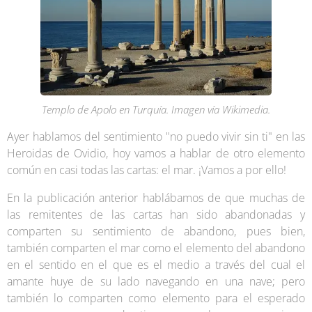
Templo de Apolo en Turquía. Imagen vía Wikimedia.
Ayer hablamos del sentimiento "no puedo vivir sin ti" en las
Heroidas de Ovidio, hoy vamos a hablar de otro elemento
común en casi todas las cartas: el mar. ¡Vamos a por ello!
En la publicación anterior hablábamos de que muchas de
las remitentes de las cartas han sido abandonadas y
comparten su sentimiento de abandono, pues bien,
también comparten el mar como el elemento del abandono
en el sentido en el que es el medio a través del cual el
amante huye de su lado navegando en una nave; pero
también lo comparten como elemento para el esperado