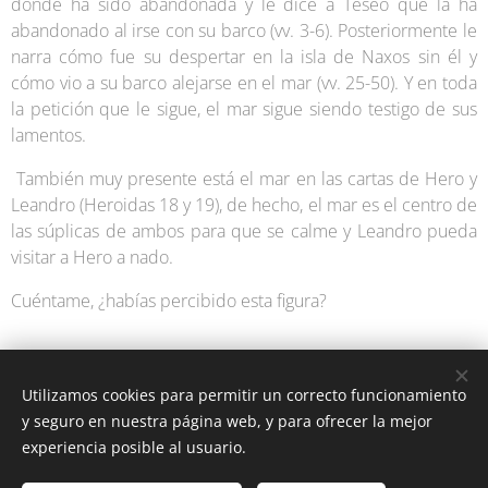
donde ha sido abandonada y le dice a Teseo que la ha
abandonado al irse con su barco (vv. 3-6). Posteriormente le
narra cómo fue su despertar en la isla de Naxos sin él y
cómo vio a su barco alejarse en el mar (vv. 25-50). Y en toda
la petición que le sigue, el mar sigue siendo testigo de sus
lamentos.
También muy presente está el mar en las cartas de Hero y
Leandro (Heroidas 18 y 19), de hecho, el mar es el centro de
las súplicas de ambos para que se calme y Leandro pueda
visitar a Hero a nado.
Cuéntame, ¿habías percibido esta figura?
Utilizamos cookies para permitir un correcto funcionamiento
y seguro en nuestra página web, y para ofrecer la mejor
experiencia posible al usuario.
Latín y Roma © Todos los derechos reservados 2025