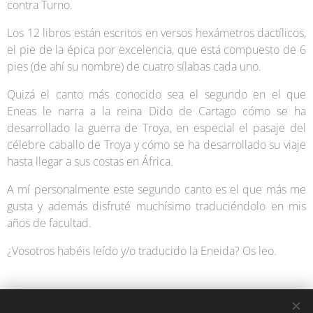
contra Turno.
Los 12 libros están escritos en versos hexámetros dactílicos,
el pie de la épica por excelencia, que está compuesto de 6
pies (de ahí su nombre) de cuatro sílabas cada uno.
Quizá el canto más conocido sea el segundo en el que
Eneas le narra a la reina Dido de Cartago cómo se ha
desarrollado la guerra de Troya, en especial el pasaje del
célebre caballo de Troya y cómo se ha desarrollado su viaje
hasta llegar a sus costas en África.
A mí personalmente este segundo canto es el que más me
gusta y además disfruté muchísimo traduciéndolo en mis
años de facultad.
¿Vosotros habéis leído y/o traducido la Eneida? Os leo.