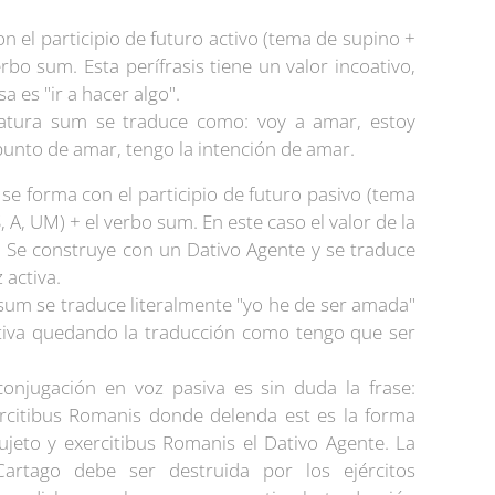
on el participio de futuro activo (tema de supino +
o sum. Esta perífrasis tiene un valor incoativo,
sa es "ir a hacer algo".
matura sum se traduce como: voy a amar, estoy
punto de amar, tengo la intención de amar.
 se forma con el participio de futuro pasivo (tema
 A, UM) + el verbo sum. En este caso el valor de la
n. Se construye con un Dativo Agente y se traduce
 activa.
um se traduce literalmente "yo he de ser amada"
tiva quedando la traducción como tengo que ser
conjugación en voz pasiva es sin duda la frase:
rcitibus Romanis donde delenda est es la forma
sujeto y exercitibus Romanis el Dativo Agente. La
 Cartago debe ser destruida por los ejércitos