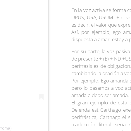
En la voz activa se forma c
URUS, URA, URUM) + el verb
es decir, el valor que expre
Así, por ejemplo, ego a
dispuesta a amar, estoy a 
Por su parte, la voz pasiva
de presente + (E) + ND +US,
perífrasis es de obligació
cambiando la oración a voz
Por ejemplo: Ego amanda s
pero lo pasamos a voz ac
amada o debo ser amada.
El gran ejemplo de esta 
Delenda est Carthago exe
perifrástica, Carthago el 
traducción literal sería
yroma)