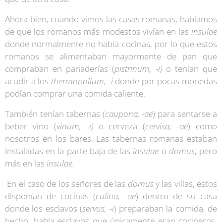
Ahora bien, cuando vimos las casas romanas, hablamos
de que los romanos más modestos vivían en las
insulae
donde normalmente no había cocinas, por lo que estos
romanos se alimentaban mayormente de pan que
compraban en panaderías (
pistrinum, -i)
o tenían que
acudir a los
thermopolium, -i
donde por pocas monedas
podían comprar una comida caliente.
También tenían tabernas (
caupona, -ae
) para sentarse a
beber vino (
vinum, -i)
o cerveza (
cervisa, -ae
) como
nosotros en los bares. Las tabernas romanas estaban
instaladas en la parte baja de las
insulae
o
domus
, pero
más en las
insulae
.
En el caso de los señores de las
domus
y las villas, estos
disponían de cocinas (
culina, -ae
) dentro de su casa
donde los esclavos (
servus, -i
) preparaban la comida, de
hecho, había esclavos que únicamente eran cocineros.