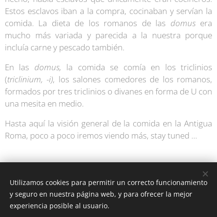
Estos esclavos iban a la compra, cocinaban y servían la
comida. La dieta de los romanos de las
domus
era
mucho más variada y parecida a la nuestra porque
incluía carne y pescado también.
En las
domus,
la comida se comía en los triclinios
(
triclinium, -i)
, los salones comedores de los romanos,
formados por tres triclinios o divanes en forma de U con
una mesita en medio.
Hasta aquí la visión general de la comida en la Antigua
Roma, poco a poco iremos viendo más, stay tuned ...
Utilizamos cookies para permitir un correcto funcionamiento
y seguro en nuestra página web, y para ofrecer la mejor
experiencia posible al usuario.