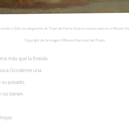
rando a Dido las desgracias de Troya
de Pierre Guerin conversado en el Museo Na
Copyright de la imagen ©Museo Nacional del Prado
ena más que la Eneida
busca Occidente una
e su pasado.
y no tienen
 hojas