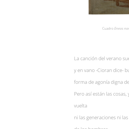
Cuadro
Eneas nar
La canción del verano su
y en vano -Cioran dice- 
forma de agonía digna d
Pero así están las cosas, 
vuelta
ni las generaciones ni las