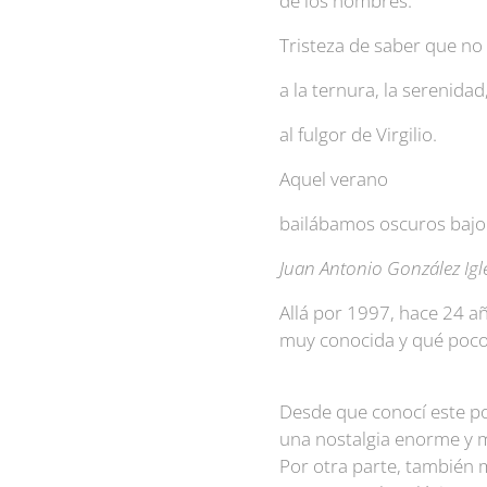
de los hombres.
Tristeza de saber que n
a la ternura, la serenidad
al fulgor de Virgilio.
Aquel verano
bailábamos oscuros bajo 
Juan Antonio González Igl
Allá por 1997, hace 24 a
muy conocida y qué poco
Desde que conocí este po
una nostalgia enorme y m
Por otra parte, también 