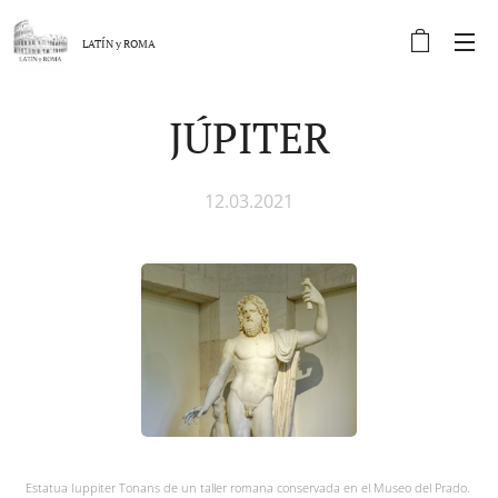
LATÍN y
ROMA
JÚPITER
12.03.2021
Estatua Iuppiter Tonans de un taller romana conservada en el Museo del Prado.