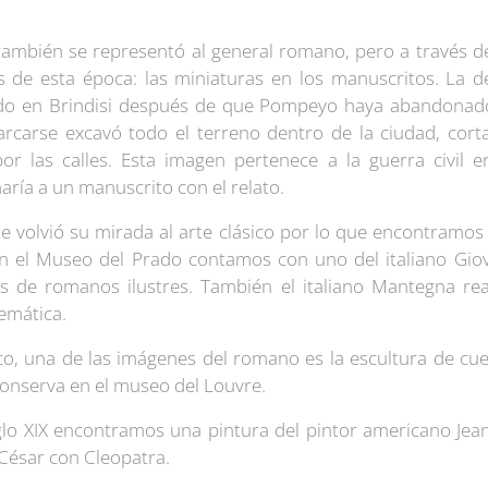
.
también se representó al general romano, pero a través d
s de esta época: las miniaturas en los manuscritos. La de
do en Brindisi después de que Pompeyo haya abandonado
arse excavó todo el terreno dentro de la ciudad, corta
or las calles. Esta imagen pertenece a la guerra civil
ía a un manuscrito con el relato.
te volvió su mirada al arte clásico por lo que encontramos
 en el Museo del Prado contamos con uno del italiano Gi
s de romanos ilustres. También el italiano Mantegna rea
temática.
o, una de las imágenes del romano es la escultura de cue
conserva en el museo del Louvre.
iglo XIX encontramos una pintura del pintor americano J
César con Cleopatra.