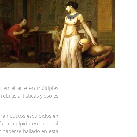
 en el arte en múltiples
obras artísticas y eso es
eran bustos esculpidos en
fue esculpido en torno al
r haberse hallado en esta