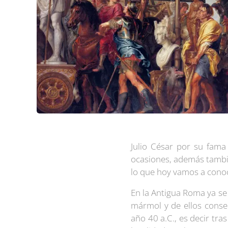
Julio César por su fama
ocasiones, además tambié
lo que hoy vamos a cono
En la Antigua Roma ya se
mármol y de ellos conser
año 40 a.C., es decir tr