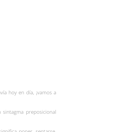
vía hoy en día, ¡vamos a
n sintagma preposicional
significa poner, sentarse,