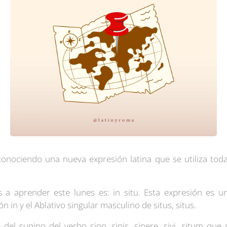
ociendo una nueva expresión latina que se utiliza toda
a aprender este lunes es: in situ. Esta expresión es u
n in y el Ablativo singular masculino de situs, situs.
del supino del verbo sino, sinis, sinere, sivi, situm que 