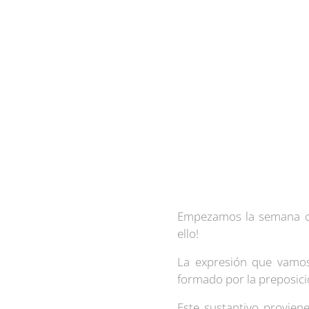
Empezamos la semana con
ello!
La expresión que vamos 
formado por la preposició
Este sustantivo proviene 