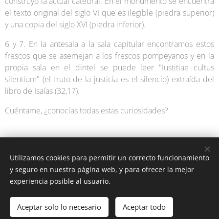
construyó la actual catedral. En el monumento se encuentra
el texto original del siglo VI que es ilegible (piedra superior)
y una copia del siglo XVI (piedra inferior).
6 y 7. En la antesala a la sala capitular encontramos estos
frescos que se asemejan a los frescos pompeyanos y en la
propia sala en el dintel se puede leer "Iustitiae cultus
silentium" (el fruto de la justicia es el silencio) extraída del
libro de Isaías (32,17).
Cuéntame, ¿conocías todas estas curiosidades?
Utilizamos cookies para permitir un correcto funcionamiento
y seguro en nuestra página web, y para ofrecer la mejor
experiencia posible al usuario.
Latín y Roma © Todos los derechos reservados 2025
Aceptar solo lo necesario
Aceptar todo
Aviso legal y condiciones de uso
Cookies