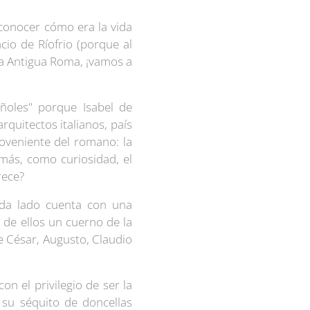
conocer cómo era la vida
acio de Ríofrio (porque al
 la Antigua Roma, ¡vamos a
ñoles" porque Isabel de
arquitectos italianos, país
roveniente del romano: la
emás, como curiosidad, el
arece?
cada lado cuenta con una
de ellos un cuerno de la
e César, Augusto, Claudio
on el privilegio de ser la
 su séquito de doncellas