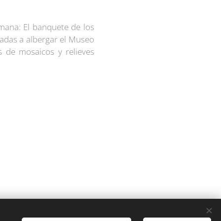
omana: El banquete de los
nadas a albergar el Museo
 de mosaicos y relieves