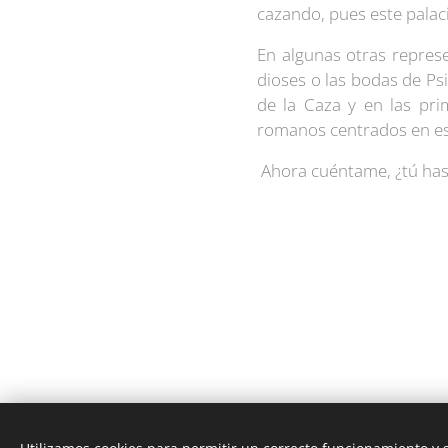
cazando, pues este palaci
En algunas otras represe
dioses o las bodas de Ps
de la Caza y en las pr
romanos centrados en es
Ahora cuéntame, ¿tú has 