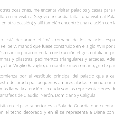
tras ocasiones, me encanta visitar palacios y casas para 
lo en mi visita a Segovia no podía faltar una visita al Pal
ui en otra ocasión) y allí también encontré una relación con
io está declarado el "más romano de los palacios espa
 Felipe V, mandó que fuese construido en el siglo XVIII por 
y éstos incorporaron en la construcción el gusto italiano p
umnas y pilastras, pedimentos triangulares y arcadas. Ad
uyó fue Virgilio Ravaglio, un nombre muy romano, ¿no te p
a comienza por el vestíbulo principal del palacio que a 
e está decorada por pequeños amores alados teniendo uno 
más llama la atención sin duda son las representaciones d
 camafeos de Claudio, Nerón, Domiciano y Calígula.
sita en el piso superior es la Sala de Guardia que cuenta c
con el techo decorado y en él se representa a Diana con