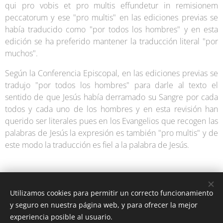
qui pro vobis et pro multis effundetur in remisionem
peccatorum y ese "pro multis" en las ediciones previas se
había traducido como "por todos los hombres" y en esta
edición se ha preferido mantener la traducción literal "por
muchos".
Según la Conferencia Episcopal, en las ediciones previas se
tradujo "por todos los hombres" para darle al texto el
sentido de que Jesús había derramado su Sangre por cada
todos y cada uno de los hombres y en esta revisión han
querido ser literales pues en los Evangelios que recogen las
palabras de Jesús la expresión es también "pro multis" y de
este modo la traducción es fiel a la palabra de Jesús.
Utilizamos cookies para permitir un correcto funcionamiento
y seguro en nuestra página web, y para ofrecer la mejor
experiencia posible al usuario.