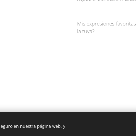
Mis expresiones favoritas
la tuya?
 seguro en nuestra página web, y
Latín y Roma © Todos los derechos reservados 2025
Aviso legal y condiciones de uso
Cookies