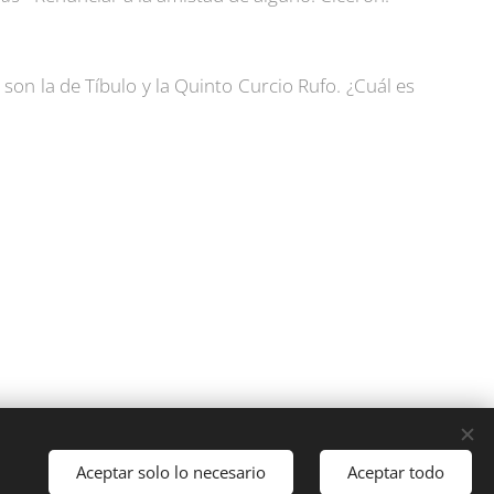
 son la de Tíbulo y la Quinto Curcio Rufo. ¿Cuál es
Aceptar solo lo necesario
Aceptar todo