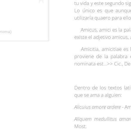
tu vida y este segundo si
Lo único es que aunque
utilizaría quaero para ell
❤Amicus, amici es la pal
yroma)
existe el adjetivo amicus
❤Amicitia, amicitiae es 
proviene de la palabra
nominata est...>> Cic., De 
Dentro de los textos la
que se ama a alguien:
Alicuius amore ardere
- A
Aliquem medullitus ama
Most.