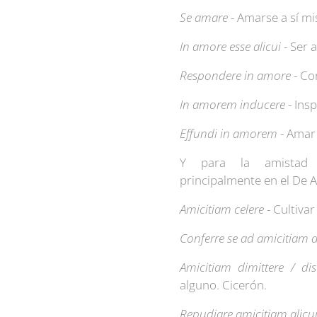
Se amare
- Amarse a sí m
In amore esse alicui
- Ser 
Respondere in amore
- Co
In amorem inducere
- Insp
Effundi in amorem
- Amar
Y para la amistad t
principalmente en el De A
Amicitiam celere
- Cultiva
Conferre se ad amicitiam a
Amicitiam dimittere / di
alguno. Cicerón.
Repudiare amicitiam alicu