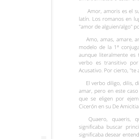
❤ Amor, amoris es el sus
latín. Los romanos en lu
"amor de alguien/algo" p
❤Amo, amas, amare, ama
modelo de la 1ª conjuga
aunque literalmente es 
verbo es transitivo p
Acusativo. Por cierto, "te
❤El verbo diligo, dilis, d
amar, pero en este caso
que se eligen por ejemp
Cicerón en su De Amiciti
❤Quaero, quaeris, qua
significaba buscar prin
significaba desear enten