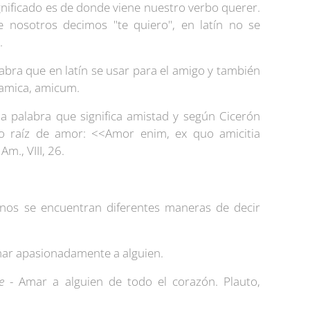
gnificado es de donde viene nuestro verbo querer.
 nosotros decimos "te quiero", en latín no se
o.
abra que en latín se usar para el amigo y también
, amica, amicum.
la palabra que significa amistad y según Cicerón
 o raíz de amor: <<Amor enim, ex quo amicitia
Am., VIII, 26.
tinos se encuentran diferentes maneras de decir
mar apasionadamente a alguien.
re
- Amar a alguien de todo el corazón. Plauto,