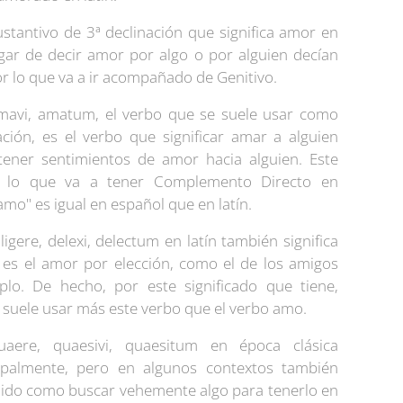
tantivo de 3ª declinación que significa amor en
gar de decir amor por algo o por alguien decían
or lo que va a ir acompañado de Genitivo.
vi, amatum, el verbo que se suele usar como
ción, es el verbo que significar amar a alguien
tener sentimientos de amor hacia alguien. Este
or lo que va a tener Complemento Directo en
 amo" es igual en español que en latín.
iligere, delexi, delectum en latín también significa
 es el amor por elección, como el de los amigos
lo. De hecho, por este significado que tiene,
a suele usar más este verbo que el verbo amo.
ere, quaesivi, quaesitum en época clásica
cipalmente, pero en algunos contextos también
dido como buscar vehemente algo para tenerlo en