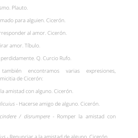
ismo. Plauto.
amado para alguien. Cicerón.
rresponder al amor. Cicerón.
irar amor. Tíbulo.
 perdidamente. Q. Curcio Rufo.
ambién encontramos varias expresiones,
micitia de Cicerón:
r la amistad con alguno. Cicerón.
licuius
- Hacerse amigo de alguno. Cicerón.
scindere / disrumpere
- Romper la amistad con
ius
- Renunciar a la amistad de alguno. Cicerón.