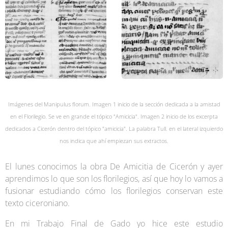
Imágenes del Manipulus florum. Imagen 1 inicio de la sección dedicada a la amistad
en el Florilegio. Se ve en grande el tópico "Amicicia". Imagen 2 inicio de los excerpta
dedicados a Cicerón dentro del tópico "amicicia". La palabra Tull. en el lateral izquierdo
nos indica que ahí empiezan sus extractos.
El lunes conocimos la obra De Amicitia de Cicerón y ayer
aprendimos lo que son los florilegios, así que hoy lo vamos a
fusionar estudiando cómo los florilegios conservan este
texto ciceroniano.
En mi Trabajo Final de Gado yo hice este estudio