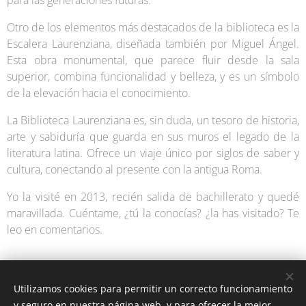
para las generaciones futuras.
Otro de los elementos más destacados de la biblioteca es la
Escalera Laurenziana, diseñada también por Miguel Ángel.
Esta obra monumental, que parece fluir desde la sala
superior, combina funcionalidad y belleza, y es un símbolo
de la elevación hacia el conocimiento.
La Biblioteca Laurenziana es, sin duda, un tesoro de historia,
arte y sabiduría que guarda en sus muros el legado de la
literatura latina. Ofrece un viaje único por siglos de saber y
cultura, conectando al presente con la antigua Roma.
Yo la visité en 2013, recién salida de bachillerato y quedé
maravillada. Cuéntame, ¿tú la conocías? ¿la has visitado? Te
leo en comentarios.
Utilizamos cookies para permitir un correcto funcionamiento
y seguro en nuestra página web, y para ofrecer la mejor