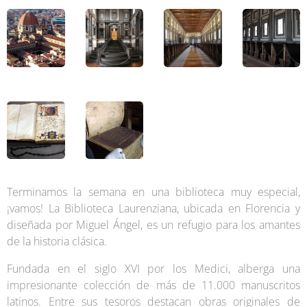
Terminamos la semana en una biblioteca muy especial,
¡vamos! La Biblioteca Laurenziana, ubicada en Florencia y
diseñada por Miguel Ángel, es un refugio para los amantes
de la historia clásica.
Fundada en el siglo XVI por los Medici, alberga una
impresionante colección de más de 11.000 manuscritos
latinos. Entre sus tesoros destacan obras originales de