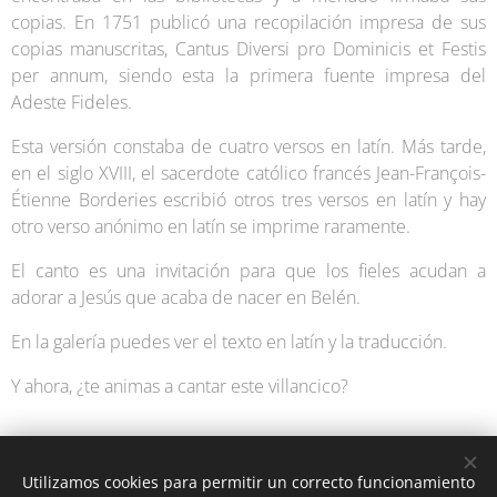
copias. En 1751 publicó una recopilación impresa de sus
copias manuscritas, Cantus Diversi pro Dominicis et Festis
per annum, siendo esta la primera fuente impresa del
Adeste Fideles.
Esta versión constaba de cuatro versos en latín. Más tarde,
en el siglo XVIII, el sacerdote católico francés Jean-François-
Étienne Borderies escribió otros tres versos en latín y hay
otro verso anónimo en latín se imprime raramente.
El canto es una invitación para que los fieles acudan a
adorar a Jesús que acaba de nacer en Belén.
En la galería puedes ver el texto en latín y la traducción.
Y ahora, ¿te animas a cantar este villancico?
Utilizamos cookies para permitir un correcto funcionamiento