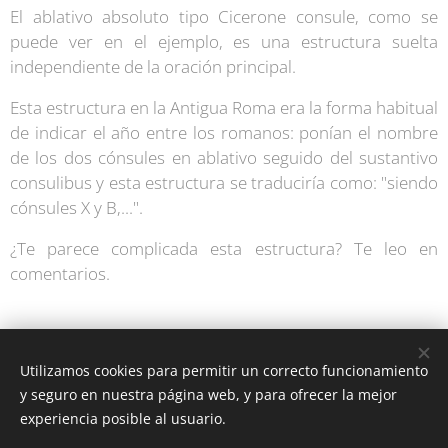
El ablativo absoluto tipo Cicerone consule, como se
puede ver en el ejemplo, es una estructura suelta
independiente de la oración principal.
Esta estructura en la Antigua Roma era la forma habitual
de indicar el año entre los romanos: ponían el nombre
de los dos cónsules en ablativo seguido del sustantivo
consulibus y esta estructura se traduciría como: "siendo
cónsules X y B,...".
¿Te parece complicada esta estructura? Te leo en
comentarios.
Utilizamos cookies para permitir un correcto funcionamiento
y seguro en nuestra página web, y para ofrecer la mejor
experiencia posible al usuario.