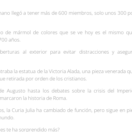
.
ano llegó a tener más de 600 miembros, solo unos 300 pod
elo de mármol de colores que se ve hoy es el mismo qu
700 años.
erturas al exterior para evitar distracciones y asegu
ntraba la estatua de la
Victoria Alada
, una pieza venerada q
fue retirada por orden de los cristianos.
e Augusto hasta los debates sobre la crisis del Imperio 
e marcaron la historia de Roma.
los, la Curia Julia ha cambiado de función, pero sigue en 
 mundo.
des te ha sorprendido más?