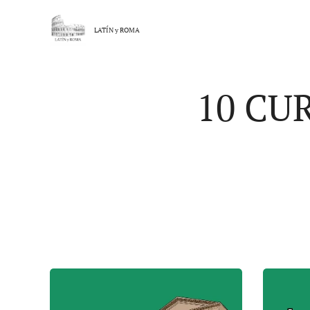
LATÍN y
ROMA
10 CU