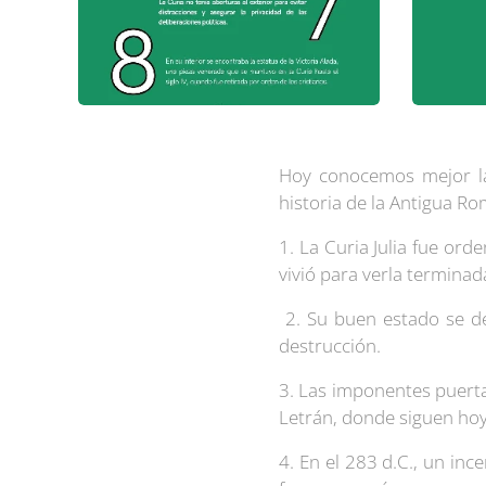
Hoy conocemos mejor la 
historia de la Antigua R
1. La Curia Julia fue or
vivió para verla termina
2. Su buen estado se de
destrucción.
3. Las imponentes puertas
Letrán
, donde siguen hoy
4. En el 283 d.C., un in